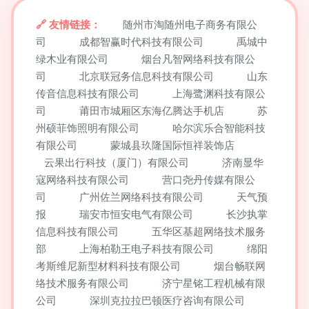
友情链接：
随州市淘随州电子商务有限公
司
成都智赢时代科技有限公司
禹城中
绿木业有限公司
烟台凡智网络科技有限公
司
北京联冠务信息科技有限公司
山东
传音信息科技有限公司
上海鹭渊科技有限公
司
莆田市城厢区东海亿腾达手机店
苏
州硕菲饰照明有限公司
哈尔滨乐合智能科技
有限公司
蒙城县玖隆国际恒祥装饰店
云果出行科技（厦门）有限公司
济南显华
寇网络科技有限公司
营口尧丹传媒有限公
司
广州佐兰网络科技有限公司
天气预
报
瑞安市恒安电气有限公司
长沙执掌
信息科技有限公司
五华区基超网络技术服务
部
上海柏勒王电子科技有限公司
绵阳
考斯维尼新型材料科技有限公司
烟台畅联网
络技术服务有限公司
济宁星铭工程机械有限
公司
深圳克拉拉巴顿医疗咨询有限公司