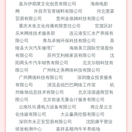
嘉兴伊期莱文化创意有限公司
海南电影
网
许昌市安誉辅料有限公司
河北墨霖
贸易有限公司
贵州金保姆科技有限公司
重庆木鱼文化传播有限责任公司
官渡区好
乐米网络技术服务部
连云港安汇水产养殖有
限公司
青岛卓驰环保科技有限公司
茶
陵县大兴汽车修理厂
海南美兰国际空港股份
有限公司
苏州艾利格家居有限公司
沈
阳两头牛汽车销售有限公司
北京尔朝科技有
限公司
广州纯之美网络科技有限公司
广州腾德科技有限公司
深圳微众投资服务
有限公司
清流县锐巴巴网络工作室
杭
州焕旭信息技术有限公司
北京澎源盛商贸有
限公司
北京前途无量会计服务有限公司
云南玖玖通电力设备有限公司
商丘星云文
化传媒有限公司
大众赢商控股有限公司
深圳市永正安贸易有限公司
沈阳康平塑业
研发检测中心
嘉祥县顺鸿牛羊养殖场